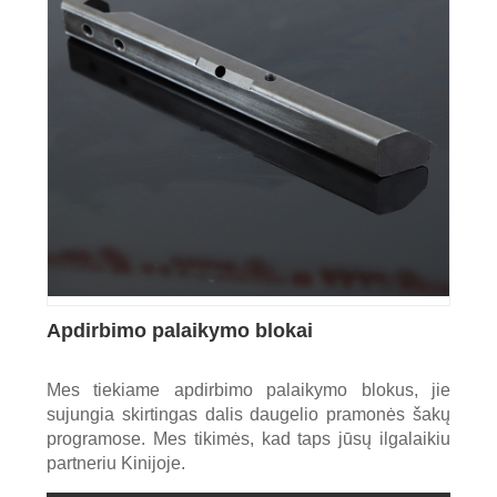
Apdirbimo palaikymo blokai
Mes tiekiame apdirbimo palaikymo blokus, jie
sujungia skirtingas dalis daugelio pramonės šakų
programose. Mes tikimės, kad taps jūsų ilgalaikiu
partneriu Kinijoje.