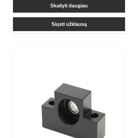
Skaityti daugiau
Siųsti užklausą