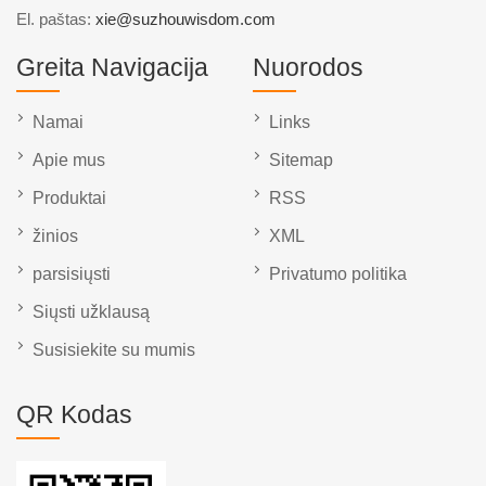
El. paštas:
xie@suzhouwisdom.com
Greita Navigacija
Nuorodos
Namai
Links
Apie mus
Sitemap
Produktai
RSS
žinios
XML
parsisiųsti
Privatumo politika
Siųsti užklausą
Susisiekite su mumis
QR Kodas